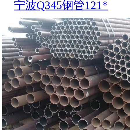
宁波Q345钢管121*