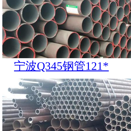
宁波Q345钢管121*